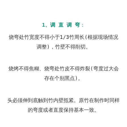
1、
调 直 调 弯
：
烧弯处竹宽度不得小于1/3竹周长(根据现场情况
调整)，竹壁不得削切。
烧烤不得焦糊、烧弯处竹皮不得炸裂(弯度过大会
存在个别黑点)。
头必须伸到底触到竹内壁抵紧。原竹在制作时同样
的弯度或者直度保持基本一致。