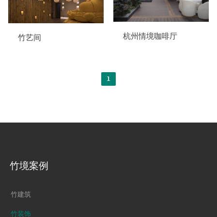
杭州情境咖啡厅
竹艺间
1
竹境案例
竹建筑
竹装饰