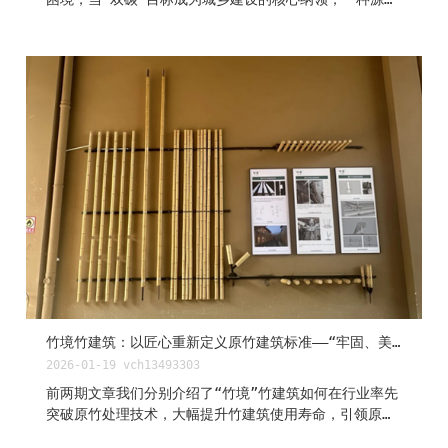
自然、归于生态的建筑形态正悄然崛起——装配式竹建筑。
它以速生竹材为核心载体，以工厂预制、现场装配为核心
工艺，既承载着千年竹文化的东方智慧，又契合了现代建
筑工业化、绿色化的发展趋势。 一、十年深耕 “竹
境”的技术积淀与全产业链布局 2022年，“竹境”竹建
筑获评中国竹产业协会“中国竹产业品牌十强企业”，是原
竹建筑行业唯一入选企业。凭借创新的设计与精湛的工
艺，斩获IDA国际设计大奖银奖、建筑设计大师奖、小型
建筑金奖、2021-2022GHDA环球人居设计大奖银奖等国
际国内顶级荣誉，累计获得近20项行业大奖，彰显了行业
对其技术实力与设计水平的高度认可。 “竹境”竹建筑
施工项目荣获部分奖项 作为装配式竹建筑领域的先行
者，“竹境”竹建筑致力于原竹设计施工一体化服务，在品
牌知名度和美誉度、核心技术、销售规模三方...
竹境竹建筑：以匠心重新定义原竹建筑标准——“牢固、美观、可持续”
2026-01-19
vch13493303
前两期文章我们分别介绍了“竹境”竹建筑如何在行业率先
突破原竹处理技术，大幅提升竹建筑使用寿命，引领原竹
行业发展（详见竹境竹建筑：革命性原竹处理技术……）