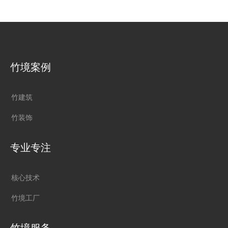
和“竹境”竹建筑如何率先树立原竹建筑设计典范，开创中
国现代原竹建筑新篇章（详见竹境竹建筑：引领原竹建筑
革新……)。 传统原竹建筑除了使用寿命短、设计陈旧
的痛点外，还存在技术工艺落后、设计师与工匠沟通不
畅、原竹加工和施工方式粗放等一系列问题，这期文章我
们来介绍“竹境”是如何通过自主研发、工厂建设、团队培
竹境案例
养等举措实现原竹建筑设计施工一体化服务，彻底解决了
以上的问题，重新定义原竹建筑标准！ “竹境”竹建筑
设计施工一体化项目——乡村运营大本营 核心技术让原
竹建筑
竹建筑“刚柔并济” “竹境”竹建筑深耕原竹建筑技术工
艺研发，凭借自主创新的连接、支撑与功能拓展三大核心
竹装饰
技术，打破传统竹建筑在稳定性与实用性上的局限，让天
然原竹的原生之美与现代工程的...
专业专注
核心技术
竹境工厂