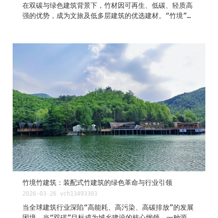
在双碳与绿色建筑背景下，竹材因可再生、低碳、轻质高
强的优势，成为文旅及低多层建筑的优选建材。“竹境”深
耕竹建筑领域，融合传统竹艺与现代技术，攻克行业痛
点，为行业提供从设计到装配的全流程解决方案。 本
系列，我们将从五大核心维度逐一拆解，系统解析现代竹
建筑的核心技术要点，助力绿色建筑项目高效、安全、可
持续落地。 •原竹的结构力学优势，看懂竹子为何能撑
起大跨度空间。 •关键节点设计，读懂竹构安全与美观
的底层逻辑。 •防火防腐处理，揭开原竹建筑耐久使用
的秘密。 •装配式施工流程，展现高效低碳的现代建造
方式。 •原竹建筑经典项目案例，呈现原竹建筑真正的
落地实力。 第二篇，我们将深入拆解节点设计背后的
底层逻辑，读懂安全与美观如何在此共生。 现
代竹建筑关键节点结构设计要点 节点是竹建筑结构
安全的核心，直接决定整体结构的稳定性与承载能
力。“竹境”结合多年工程实践，创新研发钢竹复合节
点...
竹境竹建筑：装配式竹建筑的绿色革命与行业引领
2026-03-26
vch13493303
当全球建筑行业深陷“高能耗、高污染、高碳排放”的发展
困境，当“双碳”目标成为城乡建设的核心纲领，一种源自